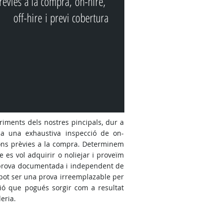
rèvies a la compra, on-hire,
off-hire i previ cobertura
iments dels nostres pincipals, dur a
a una exhaustiva inspecció de on-
ions prèvies a la compra. Determinem
e es vol adquiri
r
o nolieja
r
i proveïm
 prova documentada i independent de
l pot ser una prova irreemplazable per
ió que pogués sorgir com a resultat
de
r
ia.