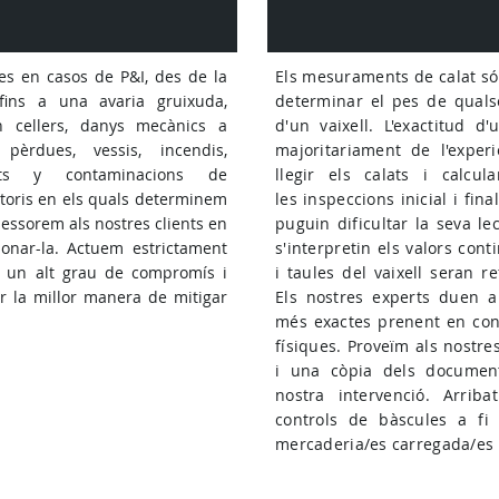
es en casos de P&I, des de la
Els mesuraments de calat s
fins a una avaria gruixuda,
determinar el pes de quals
n cellers, danys mecànics a
d'un vaixell. L'exactitud 
 pèrdues, vessis, incendis,
majoritariament de l'exper
ts y contaminacions de
llegir els calats i calcu
atoris en els quals determinem
les inspeccions inicial i fin
ssessorem als nostres clients en
puguin dificultar la seva le
ionar-la. Actuem estrictament
s'interpretin els valors con
e un alt grau de compromís i
i taules del vaixell seran re
ar la millor manera de mitigar
Els nostres experts duen 
més exactes prenent en cons
físiques. Proveïm als nostres
i una còpia dels documen
nostra intervenció. Arrib
controls de bàscules a fi
mercaderia/es carregada/es 