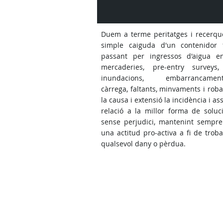
Duem a terme peritatges i recerqu
simple caiguda d'un contenidor 
passant per ingressos d'aigua e
mercaderies, pre-entry surveys,
inundacions, embarrancamen
càrrega, faltants, minvaments i rob
la causa i extensió la incidència i a
relació a la millor forma de soluc
sense perjudici, mantenint sempr
una actitud pro-activa a fi de trob
qualsevol dany o pèrdua.