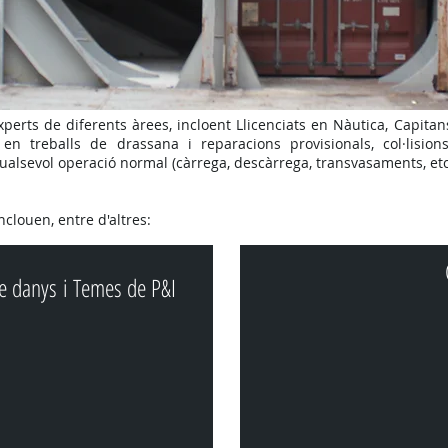
erts de diferents àrees, incloent Llicenciats en Nàutica, Capitan
n treballs de drassana i reparacions provisionals, col·lisions,
lsevol operació normal (càrrega, descàrrega, transvasaments, etc
nclouen, entre d'altres:
de danys i Temes de P&I