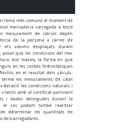
ón l'eina més comuna al moment de
evol mercaderia carregada a bord
d'un mesurament de càlculs depèn
iència de la persona a càrrec de
lar els volums desplaçats durant
al, posat que les condicions del mar
ctura. Així mateix, la forma en què
tinguts en les corbes hidrostàtiques
flectits en el resultat dels càlculs.
a terme els mesuraments de calat
ideració les condicions naturals i
 clients amb el certificat pertinent
ts i dades obtingudes durant la
at el cas podem també realitzar
 de determinar les quantitats de
o descarregada/es.​