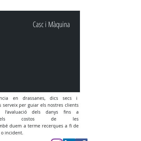
Casc i Màquina
ència en drassanes, dics secs i
 serveix per guiar els nostres clients
 l'avaluació dels danys fins a
dels costos de les
ambé duem a terme recerques a fi de
o incident.