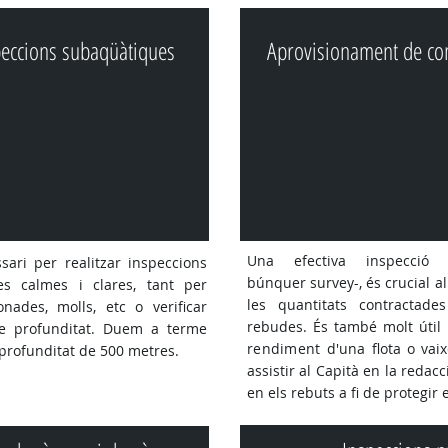
peccions subaqüàtiques
Aprovisionament de co
Una efectiva inspecci
ri per realitzar inspeccions
búnquer survey-, és crucial a
es calmes i clares, tant per
les quantitats contractade
nades, molls, etc o verificar
rebudes. És també molt útil 
de profunditat. Duem a terme
rendiment
d'una flota o vai
 profunditat de 500 metres.
assistir al Capità en la reda
en els rebuts a fi de protegir 