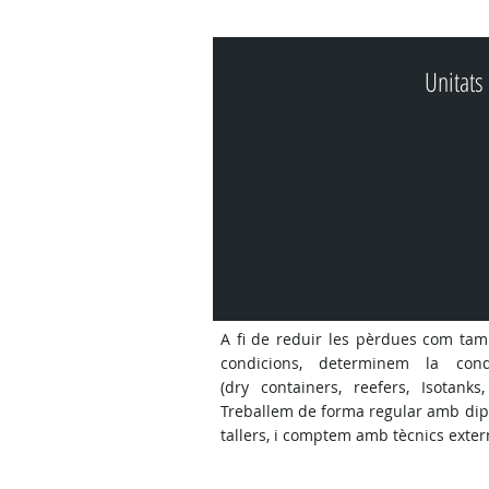
Unitats
A fi de
r
edui
r
les pèrdues com tam
condicions, determinem la cond
(dry containers, reefers, Isotanks,
Treballem de forma regular amb dipò
tallers, i comptem amb tècnics extern