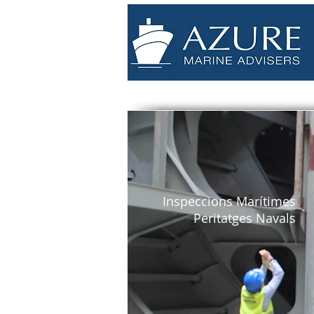
Inspeccions Marítimes
Peritatges Navals