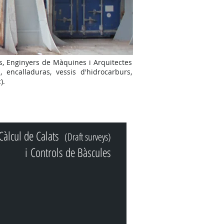
s, Enginyers de Màquines i Arquitectes
 encalladuras, vessis d'hidrocarburs,
).
Càlcul de Calats
(Draft surveys)
i Controls de Bàscules