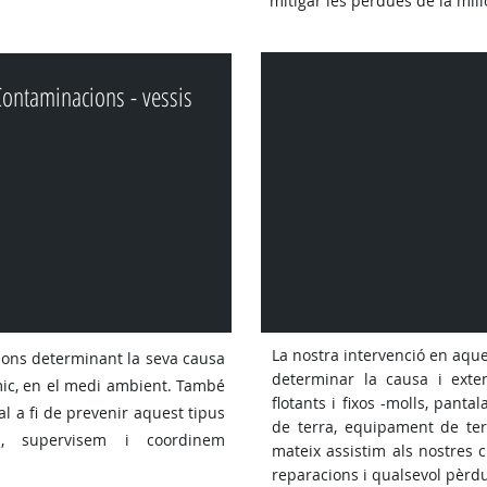
mitigar les pèrdues de la mill
Contaminacions - vessis
La nostra intervenció en aque
ons determinant la seva causa
determinar la causa i exte
mic, en el medi ambient. També
flotants i fixos -molls, panta
l a fi de prevenir aquest tipus
de terra, equipament de term
i, supervisem i coordinem
mateix assistim als nostres c
reparacions i qualsevol pèrdu