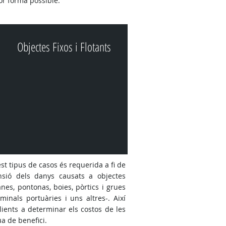
or forma possible.
Objectes Fixos i Flotants
st tipus de casos és requerida a fi de
nsió dels danys causats a objectes
lanes, pontonas, boies, pòrtics i grues
inals portuàries i uns altres-. Així
lients a determinar els costos de les
a de benefici.