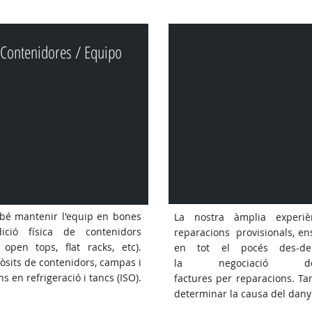
 Contenidores / Equipo
bé mantenir l'equip en bones
La nostra àmplia experi
ició física de contenidors
reparacions provisionals, ens
 open tops, flat racks, etc).
en tot el pocés des-de
sits de contenidors, campas i
la negociació 
s en refrigeració i tancs (ISO).
factures per reparacions. T
determinar la causa del dany 