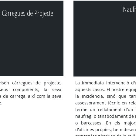
Naufr
Càrregues de Projecte
visen càrregues de projecte,
La immediata intervenció d
seus components, la seva
aquests casos. El nostre equ
 de càrrega, així com la seva
la incidència, sinó que tam
e.
assessorament tècnic en rela
terme un reflotament d'un v
naufragi o tansbodament de m
o barcasses. En els majo
d'oficines pròpies, hem desen