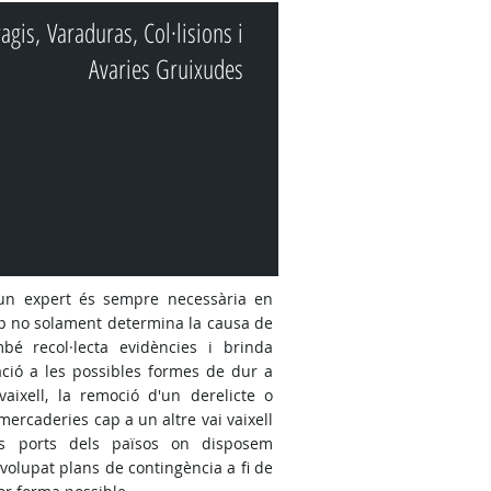
agis, Varaduras, Col·lisions i
Avaries Gruixudes
'un expert és sempre necessària en
ip no solament determina la causa de
bé recol·lecta evidències i brinda
ció a les possibles formes de dur a
aixell, la remoció d'un derelicte o
ercaderies cap a un altre vai vaixell
rs ports dels països on disposem
volupat plans de contingència a fi de