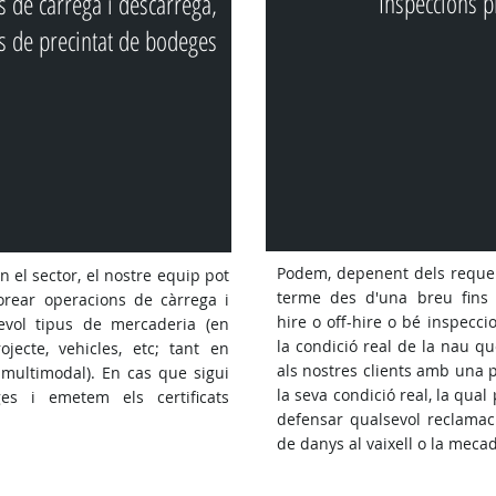
Inspeccions p
s de càrrega i descàrrega,
ts de precintat de bodeges
Podem, depenent dels requer
 el sector, el nostre equip pot
terme des d'una breu fins 
orear operacions de càrrega i
hire o off-hire o bé inspecc
evol tipus de mercaderia (en
la condició real de la nau qu
ojecte, vehicles, etc; tant en
als nostres clients amb una
 multimodal). En cas que sigui
la seva condició real, la qua
es i emetem els certificats
defensar qualsevol reclamac
de danys al vaixell o la meca