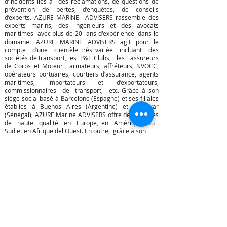
d’incidents liés à des réclamations, de questions de
prévention de pertes, d’enquêtes, de conseils
d’experts. AZURE MARINE ADVISERS rassemble des
experts marins, des ingénieurs et des avocats
maritimes avec plus de 20 ans d'expérience dans le
domaine. AZURE MARINE ADVISERS agit pour le
compte d’une clientèle très variée incluant des
sociétés de transport, les P&I Clubs, les assureurs
de Corps et Moteur , armateurs, affréteurs, NVOCC,
opérateurs portuaires, courtiers d’assurance, agents
maritimes, importateurs et d’exportateurs,
commissionnaires de transport, etc. Grâce à son
siège social basé à Barcelone (Espagne) et ses filiales
établies à Buenos Aires (Argentine) et à Dakar
(Sénégal), AZURE Marine ADVISERS offre des services
de haute qualité en Europe, en Amérique du
Sud et en Afrique del'Ouest. En outre, grâce à son
réseau d’experts et d’avocats acquis au fil des années,
AZURE Marine Advisers offre des services de qualité
et garantit un suivi personnalisé de sa clientèle à
travers le monde.
© 2014 by AZURE MARINE ADVISERS S.L.
Passeig Josep Carner, s/n (Edifici Oficines) 1st floor. Estació
Morrot - Port de Barcelon
08038 Barcelona - SPAIN